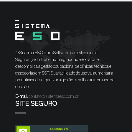
O Sistema ESO é um Software para Medicina e
Segurança do Trabalho integrado ao eSocial que
descomplica a gestão ocupacional de clínicas, técnicos e
assessorias em SST. Sua facilidade de uso vai aumentar a
produtividade, organizar a gestão e melhorar a tomada de
decisão.
E-mail:
contato@sistemaeso.com.br
SITE SEGURO