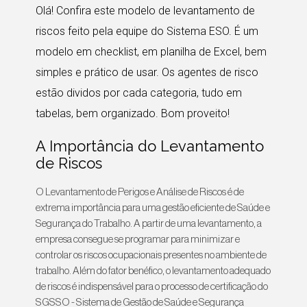
Olá! Confira este modelo de levantamento de
riscos feito pela equipe do Sistema ESO. É um
modelo em checklist, em planilha de Excel, bem
simples e prático de usar. Os agentes de risco
estão dividos por cada categoria, tudo em
tabelas, bem organizado. Bom proveito!
A Importância do Levantamento
de Riscos
O Levantamento de Perigos e Análise de Riscos é de
extrema importância para uma gestão eficiente de Saúde e
Segurança do Trabalho. A partir de uma levantamento, a
empresa consegue se programar para minimizar e
controlar os riscos ocupacionais presentes no ambiente de
trabalho. Além do fator benéfico, o levantamento adequado
de riscos é indispensável para o processo de certificação do
SGSSO - Sistema de Gestão de Saúde e Segurança