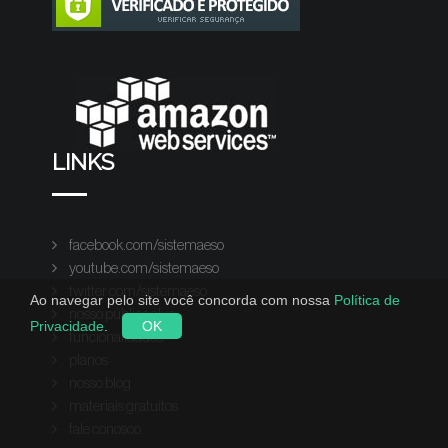
LINKS
facebook.com/sistemaeso
youtube.com/sistemaeso
twitter.com/sistemaeso
Ao navegar pelo site você concorda com nossa
Política de
nosso público alvo
Privacidade
.
OK
funcionalidades
planos
nosso blog
materiais gratuitos
fale conosco