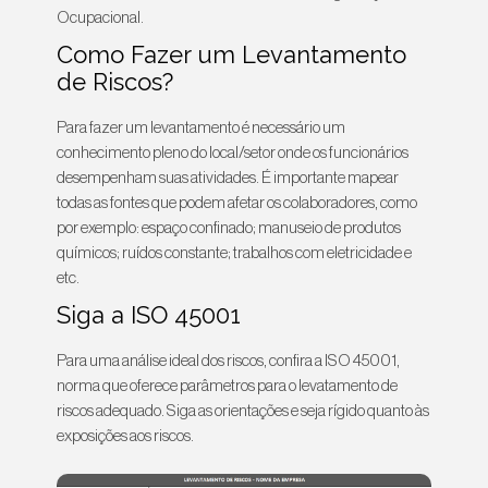
Ocupacional.
Como Fazer um Levantamento
de Riscos?
Para fazer um levantamento é necessário um
conhecimento pleno do local/setor onde os funcionários
desempenham suas atividades. É importante mapear
todas as fontes que podem afetar os colaboradores, como
por exemplo: espaço confinado; manuseio de produtos
químicos; ruídos constante; trabalhos com eletricidade e
etc.
Siga a ISO 45001
Para uma análise ideal dos riscos, confira a ISO 45001,
norma que oferece parâmetros para o levatamento de
riscos adequado. Siga as orientações e seja rígido quanto às
exposições aos riscos.