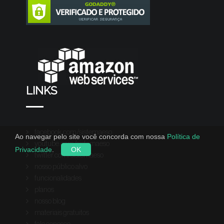
LINKS
facebook.com/sistemaeso
Ao navegar pelo site você concorda com nossa
Política de
youtube.com/sistemaeso
Privacidade
.
OK
twitter.com/sistemaeso
nosso público alvo
funcionalidades
planos
nosso blog
materiais gratuitos