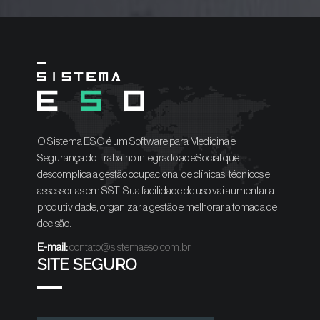
O Sistema ESO é um Software para Medicina e
Segurança do Trabalho integrado ao eSocial que
descomplica a gestão ocupacional de clínicas, técnicos e
assessorias em SST. Sua facilidade de uso vai aumentar a
produtividade, organizar a gestão e melhorar a tomada de
decisão.
E-mail:
contato@sistemaeso.com.br
SITE SEGURO