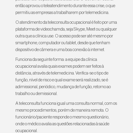
então aprovou o teleatendimento durante essa crise, o que
permitiu as empresas a trabalharem por telemedicina.
O atendimento da teleconsulta ocupacional é feito por uma
plataforma de videochamda, seja Skype, Meet ou qualquer
outra que a clínica use. O acesso pode ser até mesmo por
smartphone, computador ou tablet, desde que tenham
dispositivo de câmera e uma boa conexão à internet.
Funciona da seguinte forma: a equipe da clínica
ocupacional avalia quais exames podem ser feitos à
distância, através de telemedicina. Verifica-se o tipo de
função, nível de risco e qual exame será realizado, se é
adimissional, periódico, mudança de função, retorno ao
trabalho ou demissional.
A teleconsulta funciona igual uma consulta normal, com os
mesmo procedimentos, porém de maneira remota. O
funcionário/paciente responde o mesmo questionário,
onde o médico avalia as questões relacionadas à saúde
ocupacional.