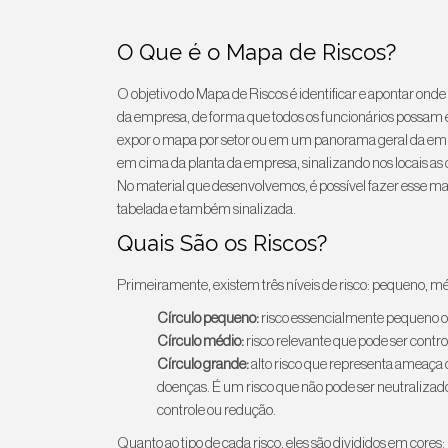
O Que é o Mapa de Riscos?
O objetivo do Mapa de Riscos é identificar e apontar onde 
da empresa, de forma que todos os funcionários possam en
expor o mapa por setor ou em um panorama geral da emp
em cima da planta da empresa, sinalizando nos locais as 
No material que desenvolvemos, é possível fazer esse m
tabelada e também sinalizada.
Quais São os Riscos?
Primeiramente, existem três níveis de risco: pequeno, m
Círculo pequeno:
risco essencialmente pequeno ou
Círculo médio:
risco relevante que pode ser contro
Círculo grande:
alto risco que representa ameaça 
doenças. É um risco que não pode ser neutraliza
controle ou redução.
Quanto ao tipo de cada risco, eles são divididos em cores: