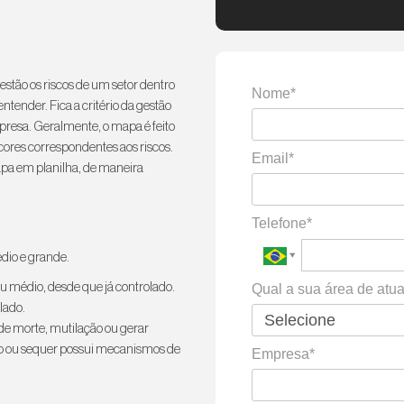
estão os riscos de um setor dentro
Nome*
tender. Fica a critério da gestão
resa. Geralmente, o mapa é feito
cores correspondentes aos riscos.
Email*
apa em planilha, de maneira
Telefone*
édio e grande.
 médio, desde que já controlado.
Qual a sua área de atu
lado.
de morte, mutilação ou gerar
do ou sequer possui mecanismos de
Empresa*