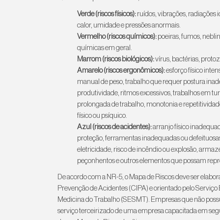
Verde
(riscos físicos):
ruídos, vibrações, radiações i
calor, umidade e pressões anormais.
Vermelho (riscos químicos):
poeiras, fumos, neblin
químicas em geral.
Marrom (riscos biológicos):
vírus, bactérias, protoz
Amarelo (riscos ergonômicos):
esforço físico inte
manual de peso, trabalho que requer postura inad
produtividade, ritmos excessivos, trabalhos em tu
prolongada de trabalho, monotonia e repetitivida
físico ou psíquico.
Azul (riscos de acidentes):
arranjo físico inadequ
proteção, ferramentas inadequadas ou defeituosa
eletricidade, risco de incêndio ou explosão, ar
peçonhentos e outros elementos que possam repre
De acordo com a NR-5, o Mapa de Riscos deve ser elabor
Prevenção de Acidentes (CIPA) e orientado pelo Serviç
Medicina do Trabalho (SESMT). Empresas que não pos
serviço terceirizado de uma empresa capacitada em segu