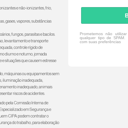
onizantes e não-ionizantes, frio,
B
as, gases, vapores, substâncias
Prometemos não utilizar
oários, fungos, parasitas e bacilos.
qualquer tipo de SPAM. 
nso, levantamento e transporte
com suas preferências
equada, controle rígido de
rno diurno e noturno, jornada
de e situações que causem estresse
ado, máquinas ou equipamentos sem
s, iluminação inadequada,
mazenamento inadequado, animais
sentar riscos de acidentes.
ado pela Comissão Interna de
o Especializado em Segurança e
suem CIPA podem contratar o
rança do trabalho, para elaboração