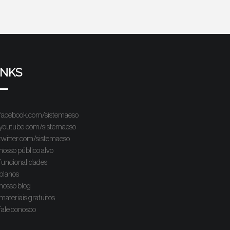
INKS
facebook.com/sistemaeso
youtube.com/sistemaeso
twitter.com/sistemaeso
nosso público alvo
funcionalidades
planos
nosso blog
materiais gratuitos
fale conosco