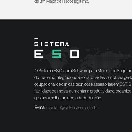
de um Mapa de Riscos legítimo.
O Sistema ESO é um Software para Medicina e Segura
do Trabalho integrado ao eSocial que descomplica a gest
ocupacional de clínicas, técnicos e assessorias em SST. 
facilidade de uso vai aumentar a produtividade, organiza
gestão e melhorar a tomada de decisão.
E-mail:
contato@sistemaeso.com.br