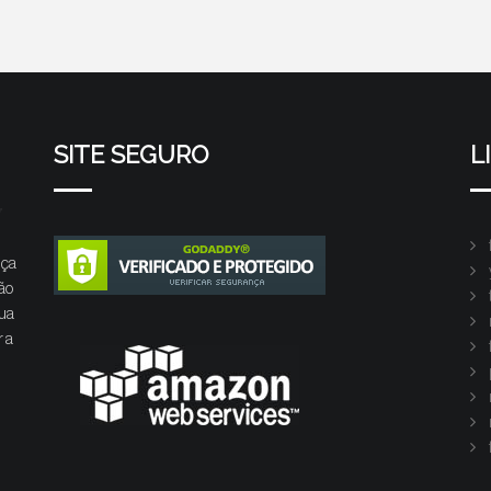
SITE SEGURO
L
nça
ão
Sua
r a