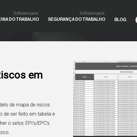
Software para:
Software para:
CINA DO TRABALHO
SEGURANÇA DO TRABALHO
BLOG
iscos em
elo de mapa de riscos
o de ser feito em tabela e
r o setor, EPI's/EPC's
isco.