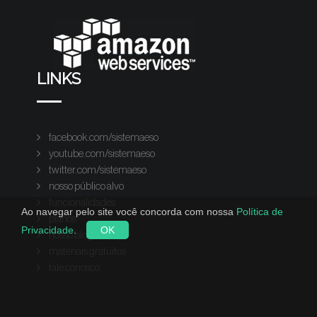
LINKS
facebook.com/sistemaeso
youtube.com/sistemaeso
twitter.com/sistemaeso
nosso público alvo
funcionalidades
Ao navegar pelo site você concorda com nossa
Política de
planos
Privacidade
.
OK
nosso blog
materiais gratuitos
fale conosco