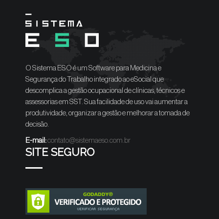
O Sistema ESO é um Software para Medicina e
Segurança do Trabalho integrado ao eSocial que
descomplica a gestão ocupacional de clínicas, técnicos e
assessorias em SST. Sua facilidade de uso vai aumentar a
produtividade, organizar a gestão e melhorar a tomada de
decisão.
E-mail:
contato@sistemaeso.com.br
SITE SEGURO