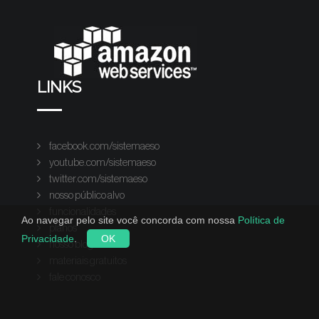
LINKS
facebook.com/sistemaeso
youtube.com/sistemaeso
twitter.com/sistemaeso
nosso público alvo
funcionalidades
Ao navegar pelo site você concorda com nossa
Política de
planos
Privacidade
.
OK
nosso blog
materiais gratuitos
fale conosco