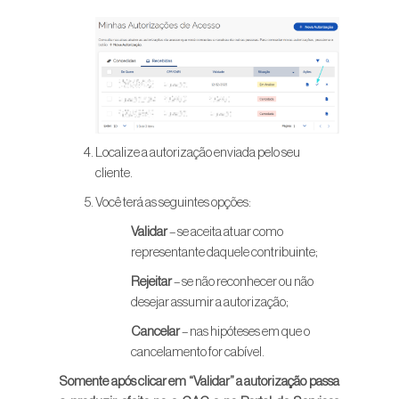
Localize a autorização enviada pelo seu
cliente.
Você terá as seguintes opções:
Validar
– se aceita atuar como
representante daquele contribuinte;
Rejeitar
– se não reconhecer ou não
desejar assumir a autorização;
Cancelar
– nas hipóteses em que o
cancelamento for cabível.
Somente após clicar em “Validar” a autorização passa