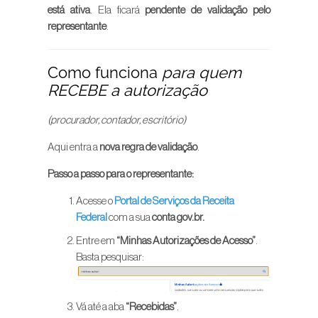
está ativa
. Ela ficará
pendente de validação pelo
representante
.
Como funciona
para quem
RECEBE a autorização
(procurador, contador, escritório)
Aqui entra a
nova regra de validação
.
Passo a passo para o representante:
Acesse o
Portal de Serviços da Receita
Federal
com a sua
conta gov.br.
Entre em
“Minhas Autorizações de Acesso”
.
Basta pesquisar:
Vá até a aba
“Recebidas”
.