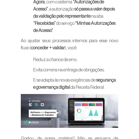
Agora
, com o sistema
“Autorizações de
Acesso”
, a autorização
só passa a valer depois
da validação pelo representante
na aba
“Recebidas”
do serviço
“Minhas Autorizações
de Acesso”
.
Ao ajustar seus processos internos para esse novo
fluxo (
conceder + validar
), você:
Reduz a chance de erro;
Evita correria na entrega de obrigações;
E se adapta às novas exigências de
segurança
e governança digital
da Receita Federal.
Gostou de nossa matéria? Não se esqueça de