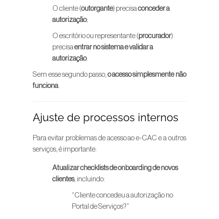
O cliente (
outorgante
) precisa
conceder a
autorização
;
O escritório ou representante (
procurador
)
precisa
entrar no sistema e validar a
autorização
.
Sem esse segundo passo,
o acesso simplesmente não
funciona
.
Ajuste de processos internos
Para evitar problemas de acesso ao e-CAC e a outros
serviços, é importante:
Atualizar checklists de onboarding de novos
clientes
, incluindo:
“Cliente concedeu a autorização no
Portal de Serviços?”