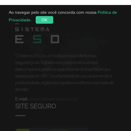
Ao navegar pelo site você concorda com nossa
Política de
Privacidade
.
OK
O Sistema ESO é um Software para Medicina e
Segurança do Trabalho integrado ao eSocial que
descomplica a gestão ocupacional de clínicas, técnicos e
assessorias em SST. Sua facilidade de uso vai aumentar a
produtividade, organizar a gestão e melhorar a tomada de
decisão.
E-mail:
contato@sistemaeso.com.br
SITE SEGURO