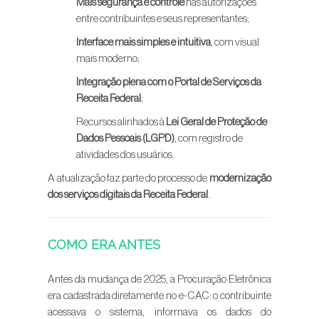
Mais segurança e controle
nas autorizações
entre contribuintes e seus representantes;
Interface mais simples e intuitiva
, com visual
mais moderno;
Integração plena com o Portal de Serviços da
Receita Federal
;
Recursos alinhados à
Lei Geral de Proteção de
Dados Pessoais (LGPD)
, com registro de
atividades dos usuários.
A atualização faz parte do processo de
modernização
dos serviços digitais da Receita Federal
.
COMO ERA ANTES
Antes da mudança de 2025, a Procuração Eletrônica
era cadastrada diretamente no e-CAC: o contribuinte
acessava o sistema, informava os dados do