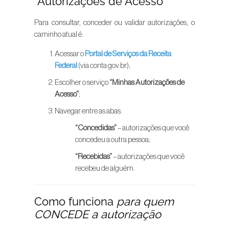
“Autorizações de Acesso”
Para consultar, conceder ou validar autorizações, o
caminho atual é:
Acessar o
Portal de Serviços da Receita
Federal
(via conta gov.br);
Escolher o serviço
“Minhas Autorizações de
Acesso”
;
Navegar entre as abas:
“Concedidas”
– autorizações que você
concedeu a outra pessoa;
“Recebidas”
– autorizações que você
recebeu de alguém.
Como funciona
para quem
CONCEDE a autorização