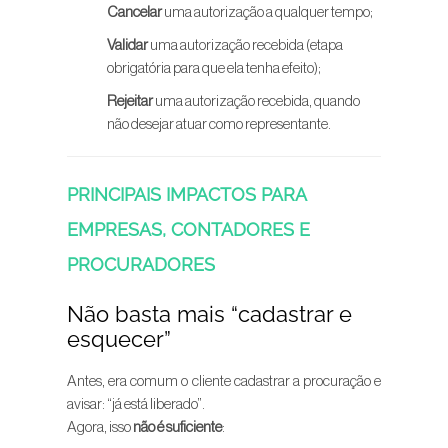
Cancelar
uma autorização a qualquer tempo;
Validar
uma autorização recebida (etapa
obrigatória para que ela tenha efeito);
Rejeitar
uma autorização recebida, quando
não desejar atuar como representante.
PRINCIPAIS IMPACTOS PARA
EMPRESAS, CONTADORES E
PROCURADORES
Não basta mais “cadastrar e
esquecer”
Antes, era comum o cliente cadastrar a procuração e
avisar: “já está liberado”.
Agora, isso
não é suficiente
: