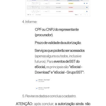
Informe:
CPF ou CNPJ do representante
(procurador)
;
Prazo de validade da autorização
;
Serviços que poderão ser acessados
(apenas alguns ou todos, inclusive
futuros). Para
eventos de SST do
eSocial,
os principais são
"eSocial -
Download" e "eSocial - Grupo SST":
Revise os dados e conclua o cadastro.
ATENÇÃO:
após concluir,
a autorização ainda não