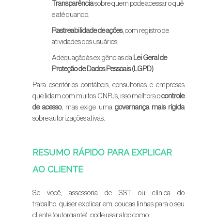
Transparência
sobre quem pode acessar o quê
e até quando;
Rastreabilidade de ações
, com registro de
atividades dos usuários;
Adequação às exigências da
Lei Geral de
Proteção de Dados Pessoais (LGPD)
.
Para escritórios contábeis, consultorias e empresas
que lidam com muitos CNPJs, isso melhora o
controle
de acesso
, mas exige uma
governança mais rígida
sobre autorizações ativas.
RESUMO RÁPIDO PARA EXPLICAR
AO CLIENTE
Se você, assessoria de SST ou clínica do
trabalho, quiser explicar em poucas linhas para o seu
cliente (outorgante), pode usar algo como: