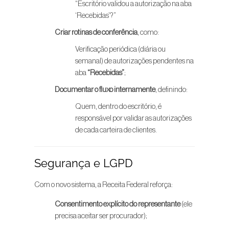
“Escritório validou a autorização na aba
‘Recebidas’?”
Criar rotinas de conferência
, como:
Verificação periódica (diária ou
semanal) de autorizações pendentes na
aba
“Recebidas”
;
Documentar o fluxo internamente
, definindo:
Quem, dentro do escritório, é
responsável por validar as autorizações
de cada carteira de clientes.
Segurança e LGPD
Com o novo sistema, a Receita Federal reforça:
Consentimento explícito do representante
(ele
precisa aceitar ser procurador);