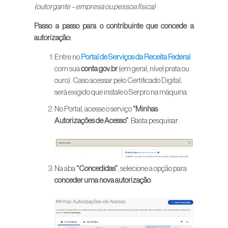
(outorgante – empresa ou pessoa física)
Passo a passo para o contribuinte que concede a
autorização:
Entre no
Portal de Serviços da Receita Federal
com sua
conta gov.br
(em geral, nível prata ou
ouro). Caso acessar pelo Certificado Digital,
será exigido que instale o Serpro na máquina.
No Portal, acesse o serviço
“Minhas
Autorizações de Acesso”
. Basta pesquisar:
Na aba
“Concedidas”
, selecione a opção para
conceder uma nova autorização
.