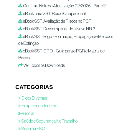
Confira a Nota de Atualização 02/2026 - Parte 2
eBook para SST: Ruído Ocupacional
eBook SST: Avaliação de Riscos no PGR
eBook SST: Descomplicando a Nova NR-7
eBook SST: Fogo - Formação, Propagação e Métodos
de Extinção
eBook SST: GRO - Guia para o PGR e Matriz de
Riscos
Ver Todos os Downloads
CATEGORIAS
Dicas Diversas
Empreendedorismo
eSocial
Saúde e Segurança No Trabalho
Sistema ESO