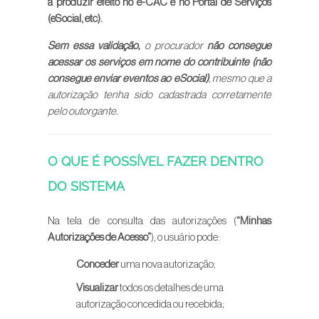
a produzir efeito no e-CAC e no Portal de Serviços
(eSocial, etc).
Sem essa validação,
o procurador
não consegue
acessar os serviços em nome do contribuinte (não
consegue enviar eventos ao eSocial)
, mesmo que a
autorização tenha sido cadastrada corretamente
pelo outorgante.
O QUE É POSSÍVEL FAZER DENTRO
DO SISTEMA
Na tela de consulta das autorizações (
“Minhas
Autorizações de Acesso”
), o usuário pode:
Conceder
uma nova autorização;
Visualizar
todos os detalhes de uma
autorização concedida ou recebida;