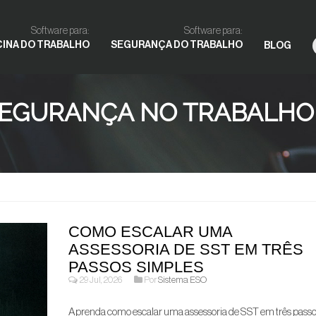
Software para:
Software para:
CINA DO TRABALHO
SEGURANÇA DO TRABALHO
BLOG
SEGURANÇA NO TRABALHO -
COMO ESCALAR UMA
ASSESSORIA DE SST EM TRÊS
PASSOS SIMPLES
29 Jul, 2026
Por
Sistema ESO
Aprenda como escalar uma assessoria de SST em três pass