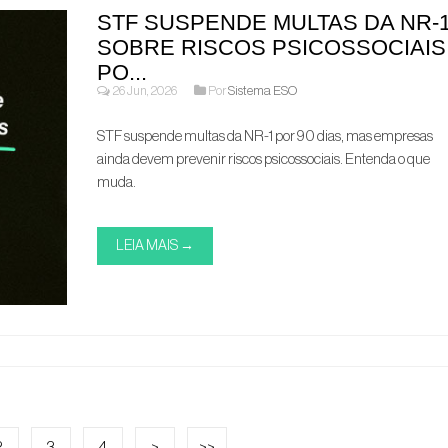
STF SUSPENDE MULTAS DA NR-
SOBRE RISCOS PSICOSSOCIAIS
PO...
26 Jun, 2026
Por
Sistema ESO
STF suspende multas da NR-1 por 90 dias, mas empresas
ainda devem prevenir riscos psicossociais. Entenda o que
muda.
LEIA MAIS →
2
3
4
>
>>