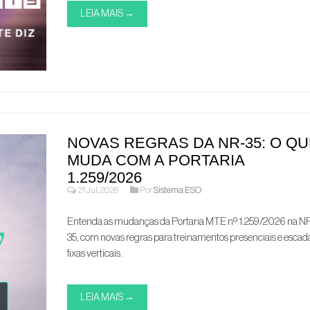
LEIA MAIS →
NOVAS REGRAS DA NR-35: O QU
MUDA COM A PORTARIA
1.259/2026
21 Jul, 2026
Por
Sistema ESO
Entenda as mudanças da Portaria MTE nº 1.259/2026 na N
35, com novas regras para treinamentos presenciais e escad
fixas verticais.
LEIA MAIS →