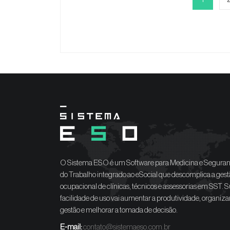
O Sistema ESO é um Software para Medicina e Segura
do Trabalho integrado ao eSocial que descomplica a gest
ocupacional de clínicas, técnicos e assessorias em SST. 
facilidade de uso vai aumentar a produtividade, organiza
gestão e melhorar a tomada de decisão.
E-mail:
contato@sistemaeso.com.br