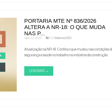
PORTARIA MTE Nº 836/2026
ALTERA A NR-18: O QUE MUDA
NAS P...
6 Jul, 2026
Por
Sistema ESO
Atualização na NR-18: Confira o que mudou nas condições d
segurança e saúde no trabalho na indústria da construção.
LEIA MAIS →