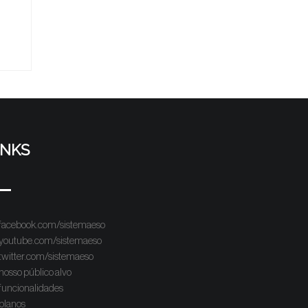
INKS
facebook.com/sistemaeso
youtube.com/sistemaeso
twitter.com/sistemaeso
nosso público alvo
funcionalidades
planos