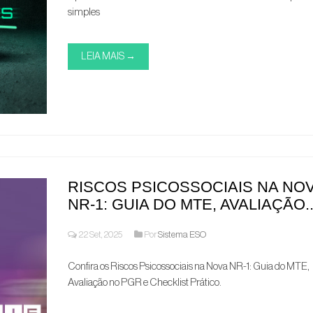
simples
LEIA MAIS →
RISCOS PSICOSSOCIAIS NA NO
NR-1: GUIA DO MTE, AVALIAÇÃO..
22 Set, 2025
Por
Sistema ESO
Confira os Riscos Psicossociais na Nova NR-1: Guia do MTE,
Avaliação no PGR e Checklist Prático.