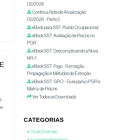
02/2026
Confira a Nota de Atualização
02/2026 - Parte 2
eBook para SST: Ruído Ocupacional
eBook SST: Avaliação de Riscos no
PGR
eBook SST: Descomplicando a Nova
NR-7
E
eBook SST: Fogo - Formação,
Propagação e Métodos de Extinção
eBook SST: GRO - Guia para o PGR e
Matriz de Riscos
Ver Todos os Downloads
R-
as
CATEGORIAS
Dicas Diversas
Empreendedorismo