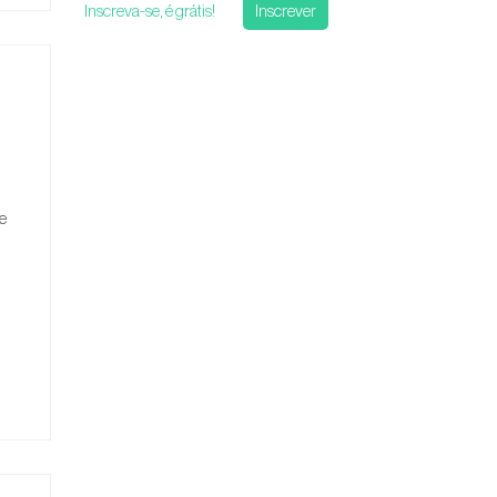
Inscreva-se, é grátis!
Inscrever
e