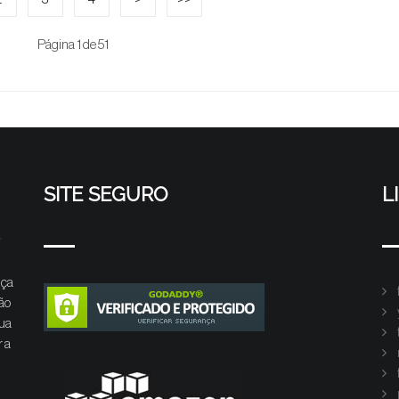
Página 1 de 51
SITE SEGURO
L
nça
ão
Sua
r a