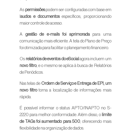
As
permissões
podem ser configuradas com base em
l
audos e documentos
específicos, proporcionando
maior controle de acesso.
A
gestão de e-mails foi aprimorada
para uma
comunicação mais eficiente. A tela do Plano de Preço
foi otimizada para facilitar o planejamento financeiro.
Os
relatórios de eventos do eSocial
agora incluem um
novo filtro
, e o mesmo se aplica à busca de Relatórios
de Periódicos.
Nas telas de
Ordem de Serviço e Entrega de EPI, um
novo filtro
torna a localização de informações mais
rápida.
É possível informar o status APTO/INAPTO no S-
2220 para melhor conformidade. Além disso, o
limite
de TAGs foi aumentado para 500
, oferecendo mais
flexibilidade na organização de dados.