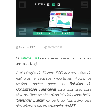
Sistema ESO
-
29/09/2023
O
Sistema ESO
finaliza o mês de setembro com mais
uma atualização!
A atualização do Sistema ESO traz uma série de
melhorias e recursos importantes. Agora, os
usuários podem gerar um
Relatório de
Configurações Financeiras
para uma visão mais
clara das finanças. Além disso, foi adicionado o botão
'Gerenciar Evento'
no perfil do funcionário para
simplificar o controle dos
eventos de SST.