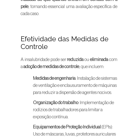
pele
, tornando essencial uma avaliação específica de
cada caso.
Efetividade das Medidas de
Controle
A insalubridade pode ser
reduzida
ou
eliminada
com
a
adoção de medidas de controle
, que incluem:
Medidas de engenharia
: Instalação de sistemas
de ventilação e enclausuramento de máquinas
para reduzir a dispersão de agentes nocivos.
Organização do trabalho
: Implementação de
rodízios de trabalhadores para limitar a
exposição contínua.
Equipamentos de Proteção Individual
(EPIs):
Uso de máscaras, luvas, protetores auriculares