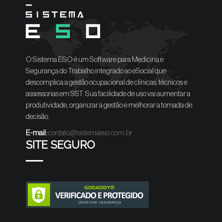
O Sistema ESO é um Software para Medicina e
Segurança do Trabalho integrado ao eSocial que
descomplica a gestão ocupacional de clínicas, técnicos e
assessorias em SST. Sua facilidade de uso vai aumentar a
produtividade, organizar a gestão e melhorar a tomada de
decisão.
E-mail:
contato@sistemaeso.com.br
SITE SEGURO