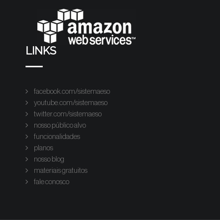
LINKS
facebook.com/sistemaeso
youtube.com/sistemaeso
twitter.com/sistemaeso
nosso público alvo
funcionalidades
planos
nosso blog
materiais gratuitos
fale conosco