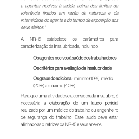
a agentes nocivos à saúde, acima dos limites de
tolerância fixados em razão da natureza e da
intensidade do agente e do tempo de exposição aos
seus efeitos."
A NR-15 estabelece os parâmetros para
caracterização da insalubridade, incluindo:
Os agentes nocivos à saúde dos trabalhadores
;
Os critérios para avaliação da insalubridade
;
Os graus do adicional
: mínimo (10%), médio
(20%) e máximo (40%).
Para que uma atividade seja considerada insalubre, é
necessária a
elaboração de um laudo pericial
realizado por um médico do trabalho ou engenheiro
de segurança do trabalho. Esse laudo deve estar
alinhado às diretrizes da NR-15 e seus anexos.