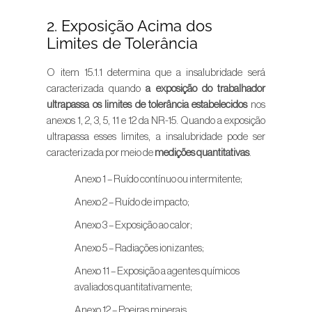
2. Exposição Acima dos
Limites de Tolerância
O item 15.1.1 determina que a insalubridade será
caracterizada quando
a exposição do trabalhador
ultrapassa os limites de tolerância estabelecidos
nos
anexos 1, 2, 3, 5, 11 e 12 da NR-15. Quando a exposição
ultrapassa esses limites, a insalubridade pode ser
caracterizada por meio de
medições quantitativas
.
Anexo 1 – Ruído contínuo ou intermitente;
Anexo 2 – Ruído de impacto;
Anexo 3 – Exposição ao calor;
Anexo 5 – Radiações ionizantes;
Anexo 11 – Exposição a agentes químicos
avaliados quantitativamente;
Anexo 12 – Poeiras minerais.