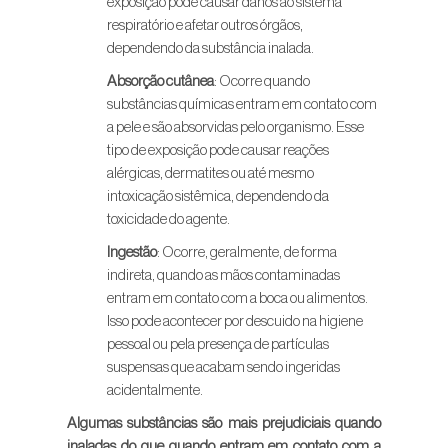
exposição pode causar danos ao sistema
respiratório e afetar outros órgãos,
dependendo da substância inalada.
Absorção cutânea
: Ocorre quando
substâncias químicas entram em contato com
a pele e são absorvidas pelo organismo. Esse
tipo de exposição pode causar reações
alérgicas, dermatites ou até mesmo
intoxicação sistêmica, dependendo da
toxicidade do agente.
Ingestão
: Ocorre, geralmente, de forma
indireta, quando as mãos contaminadas
entram em contato com a boca ou alimentos.
Isso pode acontecer por descuido na higiene
pessoal ou pela presença de partículas
suspensas que acabam sendo ingeridas
acidentalmente.
Algumas substâncias são mais prejudiciais quando
inaladas do que quando entram em contato com a