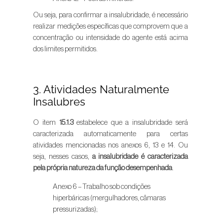
Ou seja, para confirmar a insalubridade, é necessário
realizar medições específicas que comprovem que a
concentração ou intensidade do agente está acima
dos limites permitidos.
3. Atividades Naturalmente
Insalubres
O item
15.1.3
estabelece que a insalubridade será
caracterizada automaticamente para certas
atividades mencionadas nos anexos 6, 13 e 14. Ou
seja, nesses casos,
a insalubridade é caracterizada
pela própria natureza da função desempenhada
.
Anexo 6 – Trabalho sob condições
hiperbáricas (mergulhadores, câmaras
pressurizadas);