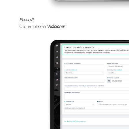
Passo 2:
Clique no botão "
Adicionar
".