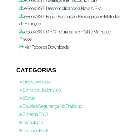
eBook SST: Avaliação de Riscos no PGR
eBook SST: Descomplicando a Nova NR-7
eBook SST: Fogo - Formação, Propagação e Métodos
de Extinção
eBook SST: GRO - Guia para o PGR e Matriz de
Riscos
Ver Todos os Downloads
CATEGORIAS
Dicas Diversas
Empreendedorismo
eSocial
Saúde e Segurança No Trabalho
Sistema ESO
Tecnologia
Todos os Posts