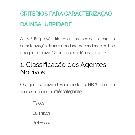
CRITÉRIOS PARA CARACTERIZAÇÃO
DA INSALUBRIDADE
A NR-15 prevê diferentes metodologias para a
caracterização da insalubridade, dependendo do tipo
de agente nocivo. Os principais critérios incluem:
1. Classificação dos Agentes
Nocivos
Os agentes nocivos devem constar na NR 15 e podem
ser classificados em
três categorias
:
Físicos
Químicos
Biológicos