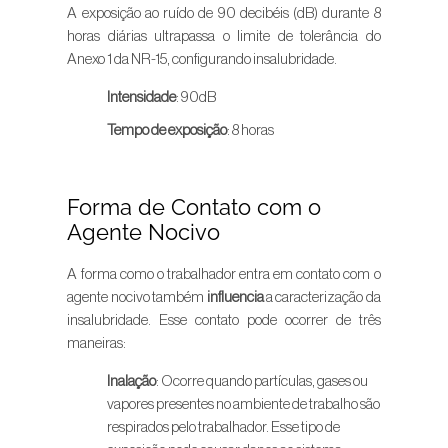
A exposição ao ruído de 90 decibéis (dB) durante 8
horas diárias ultrapassa o limite de tolerância do
Anexo 1 da NR-15, configurando insalubridade.
Intensidade
: 90dB
Tempo de exposição
: 8 horas
Forma de Contato com o
Agente Nocivo
A forma como o trabalhador entra em contato com o
agente nocivo também
influencia
a caracterização da
insalubridade. Esse contato pode ocorrer de três
maneiras:
Inalação
: Ocorre quando partículas, gases ou
vapores presentes no ambiente de trabalho são
respirados pelo trabalhador. Esse tipo de