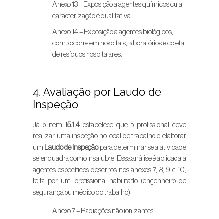
Anexo 13 – Exposição a agentes químicos cuja
caracterização é qualitativa;
Anexo 14 – Exposição a agentes biológicos,
como ocorre em hospitais, laboratórios e coleta
de resíduos hospitalares.
4. Avaliação por Laudo de
Inspeção
Já o item
15.1.4
estabelece que o profissional deve
realizar uma inspeção no local de trabalho e elaborar
um
Laudo de Inspeção
para determinar se a atividade
se enquadra como insalubre. Essa análise é aplicada a
agentes específicos descritos nos anexos 7, 8, 9 e 10,
feita por um profissional habilitado (engenheiro de
segurança ou médico do trabalho).
Anexo 7 – Radiações não ionizantes;