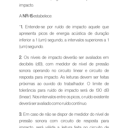
impacto.
A
NR-15
estabelece:
“
1.
Entende-se por ruído de impacto aquele que
apresenta picos de energia acústica de duração
inferior a 1 (um) segundo, a intervalos superiores a 1
(um) segundo.
2.
Os níveis de impacto deverão ser avaliados em
decibéis (dB), com medidor de nível de pressão
sonora operando no circuito linear e circuito de
resposta para impacto. As leituras devem ser feitas
próximas ao ouvido do trabalhador. O limite de
tolerância para ruído de impacto será de 130 dB
(linear). Nos intervalos entre os picos, o ruído existente
deverá ser avaliado como ruído contínuo.
3.
Em caso de não se dispor de medidor do nível de
pressão sonora com circuito de resposta para
impacto, será válida a leitura feita no circuito de