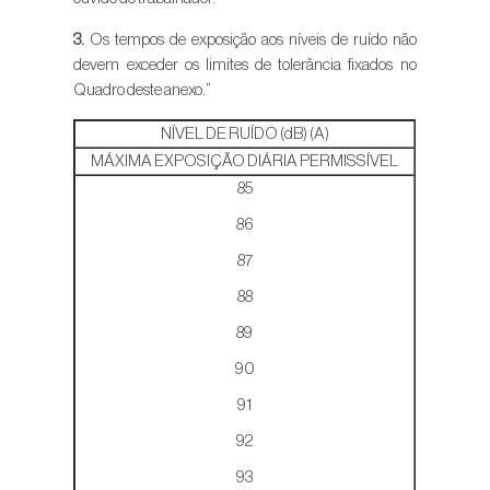
3.
Os tempos de exposição aos níveis de ruído não
devem exceder os limites de tolerância fixados no
Quadro deste anexo.”
NÍVEL DE RUÍDO (dB) (A)
MÁXIMA EXPOSIÇÃO DIÁRIA PERMISSÍVEL
85
86
87
88
89
90
91
92
93