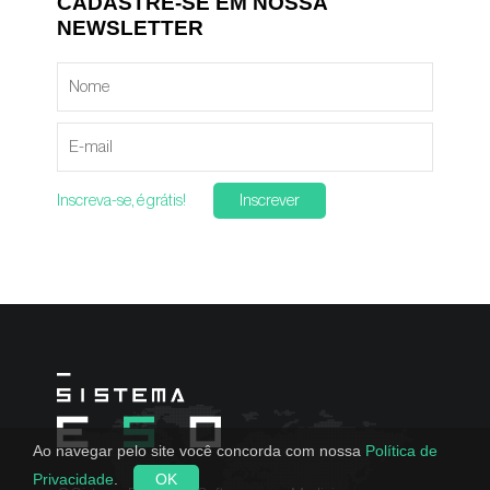
CADASTRE-SE EM NOSSA
NEWSLETTER
Inscreva-se, é grátis!
Inscrever
Ao navegar pelo site você concorda com nossa
Política de
Privacidade
.
OK