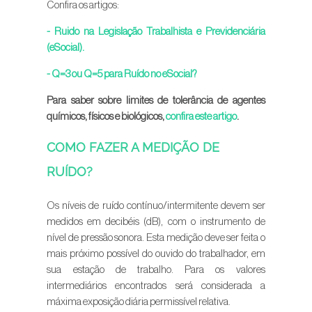
Confira os artigos:
-
Ruido na Legislação Trabalhista e Previdenciária
(eSocial)
.
-
Q=3 ou Q=5 para Ruído no eSocial?
Para saber sobre limites de tolerância de agentes
químicos, físicos e biológicos,
confira este artigo
.
COMO FAZER A MEDIÇÃO DE
RUÍDO?
Os níveis de ruído contínuo/intermitente devem ser
medidos em decibéis (dB), com o instrumento de
nível de pressão sonora. Esta medição deve ser feita o
mais próximo possível do ouvido do trabalhador, em
sua estação de trabalho. Para os valores
intermediários encontrados será considerada a
máxima exposição diária permissível relativa.