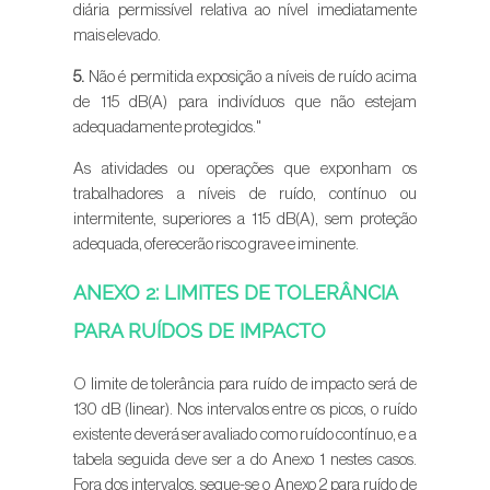
diária permissível relativa ao nível imediatamente
mais elevado.
5.
Não é permitida exposição a níveis de ruído acima
de 115 dB(A) para indivíduos que não estejam
adequadamente protegidos."
As atividades ou operações que exponham os
trabalhadores a níveis de ruído, contínuo ou
intermitente, superiores a 115 dB(A), sem proteção
adequada, oferecerão risco grave e iminente.
ANEXO 2: LIMITES DE TOLERÂNCIA
PARA RUÍDOS DE IMPACTO
O limite de tolerância para ruído de impacto será de
130 dB (linear). Nos intervalos entre os picos, o ruído
existente deverá ser avaliado como ruído contínuo, e a
tabela seguida deve ser a do Anexo 1 nestes casos.
Fora dos intervalos, segue-se o Anexo 2 para ruído de