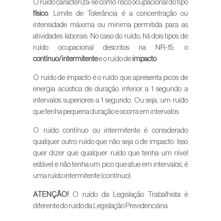
O ruído caracteriza-se como risco ocupacional do tipo
físico
. Limite de Tolerância é a concentração ou
intensidade máxima ou mínima permitida para as
atividades laborais. No caso do ruído, há dois tipos de
ruído ocupacional descritos na NR-15: o
contínuo/intermitente
e o ruído de
impacto
.
O ruído de impacto é o ruído que apresenta picos de
energia acústica de duração inferior a 1 segundo a
intervalos superiores a 1 segundo. Ou seja, um ruído
que tenha pequena duração e ocorra em intervalos.
O ruído contínuo ou intermitente é considerado
qualquer outro ruído que não seja o de impacto. Isso
quer dizer que qualquer ruído que tenha um nível
estável e não tenha um pico que atue em intervalos, é
uma ruído intermitente (contínuo).
ATENÇÃO!
O ruído da Legislação Trabalhista é
diferente do ruído da Legislação Previdenciária.