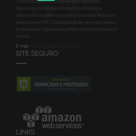
O Sistema ESO é um Software para Medicina e
Segurança do Trabalho integrado ao eSocial que
descomplica a gestão ocupacional de clínicas, técnicos e
assessorias em SST. Sua facilidade de uso vai aumentar a
produtividade, organizar a gestão e melhorar a tomada de
decisão.
E-mail:
contato@sistemaeso.com.br
SITE SEGURO
LINKS