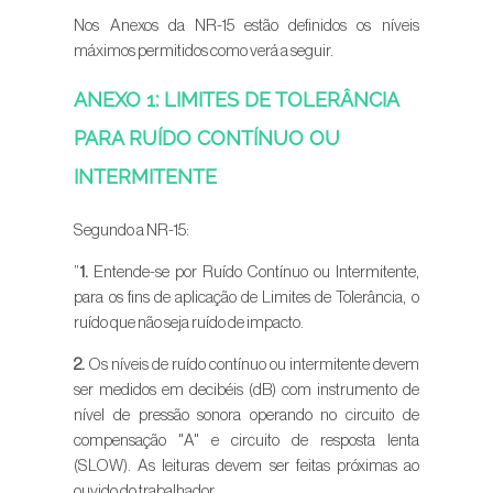
Nos Anexos da NR-15 estão definidos os níveis
máximos permitidos como verá a seguir.
ANEXO 1: LIMITES DE TOLERÂNCIA
PARA RUÍDO CONTÍNUO OU
INTERMITENTE
Segundo a NR-15:
”
1.
Entende-se por Ruído Contínuo ou Intermitente,
para os fins de aplicação de Limites de Tolerância, o
ruído que não seja ruído de impacto.
2.
Os níveis de ruído contínuo ou intermitente devem
ser medidos em decibéis (dB) com instrumento de
nível de pressão sonora operando no circuito de
compensação "A" e circuito de resposta lenta
(SLOW). As leituras devem ser feitas próximas ao
ouvido do trabalhador.