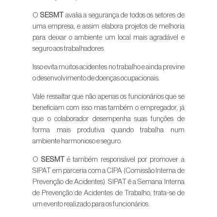
O
SESMT
avalia a segurança de todos os setores de
uma empresa, e assim elabora projetos de melhoria
para deixar o ambiente um local mais agradável e
seguro aos trabalhadores.
Isso evita muitos acidentes no trabalho e ainda previne
o desenvolvimento de doenças ocupacionais.
Vale ressaltar que não apenas os funcionários que se
beneficiam com isso mas também o empregador, já
que o colaborador desempenha suas funções de
forma mais produtiva quando trabalha num
ambiente harmonioso e seguro.
O
SESMT
é também responsável por promover a
SIPAT em parceria com a CIPA (Comissão Interna de
Prevenção de Acidentes). SIPAT é a Semana Interna
de Prevenção de Acidentes de Trabalho, trata-se de
um evento realizado para os funcionários.