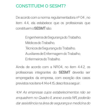
CONSTITUEM O SESMT?
De acordo com a norma regulamentadora nº 04 , no
item 4.4, ela estabelece que os profissionais que
constituem o
SESMT
são
:
Engenheiros de Segurança do Trabalho;
Médicos do Trabalho;
Técnicos de Segurança do Trabalho;
Auxiliares de Enfermagem do Trabalho;
Enfermeiros do Trabalho.
Ainda de acordo com a NR04, no item 4.4.2, os
profissionais integrantes do
SESMT
deverão ser
empregados da empresa, com exceção dos casos
previstos nos itens 4.14 e 4.15, descritos a seguir:
‘4.14 As empresas cujos estabelecimentos não se
enquadrem no Quadro II, anexo a esta NR, poderão
dar assistência na área de segurança e medicina do