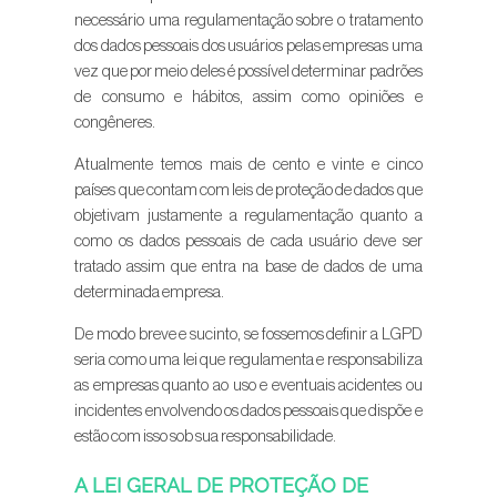
necessário uma regulamentação sobre o tratamento
dos dados pessoais dos usuários pelas empresas uma
vez que por meio deles é possível determinar padrões
de consumo e hábitos, assim como opiniões e
congêneres.
Atualmente temos mais de cento e vinte e cinco
países que contam com leis de proteção de dados que
objetivam justamente a regulamentação quanto a
como os dados pessoais de cada usuário deve ser
tratado assim que entra na base de dados de uma
determinada empresa.
De modo breve e sucinto, se fossemos definir a LGPD
seria como uma lei que regulamenta e responsabiliza
as empresas quanto ao uso e eventuais acidentes ou
incidentes envolvendo os dados pessoais que dispõe e
estão com isso sob sua responsabilidade.
A LEI GERAL DE PROTEÇÃO DE