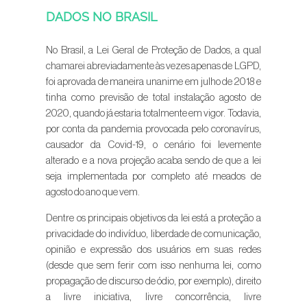
DADOS NO BRASIL
No Brasil, a Lei Geral de Proteção de Dados, a qual
chamarei abreviadamente às vezes apenas de LGPD,
foi aprovada de maneira unanime em julho de 2018 e
tinha como previsão de total instalação agosto de
2020, quando já estaria totalmente em vigor. Todavia,
por conta da pandemia provocada pelo coronavírus,
causador da Covid-19, o cenário foi levemente
alterado e a nova projeção acaba sendo de que a lei
seja implementada por completo até meados de
agosto do ano que vem.
Dentre os principais objetivos da lei está a proteção a
privacidade do indivíduo, liberdade de comunicação,
opinião e expressão dos usuários em suas redes
(desde que sem ferir com isso nenhuma lei, como
propagação de discurso de ódio, por exemplo), direito
a livre iniciativa, livre concorrência, livre