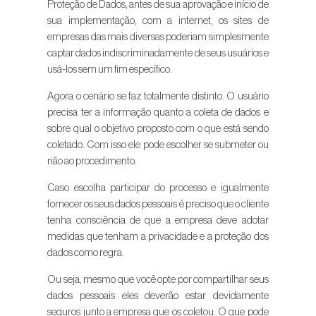
Proteção de Dados, antes de sua aprovação e início de
sua implementação, com a internet, os sites de
empresas das mais diversas poderiam simplesmente
captar dados indiscriminadamente de seus usuários e
usá-los sem um fim específico.
Agora o cenário se faz totalmente distinto. O usuário
precisa ter a informação quanto a coleta de dados e
sobre qual o objetivo proposto com o que está sendo
coletado. Com isso ele pode escolher se submeter ou
não ao procedimento.
Caso escolha participar do processo e igualmente
fornecer os seus dados pessoais é preciso que o cliente
tenha consciência de que a empresa deve adotar
medidas que tenham a privacidade e a proteção dos
dados como regra.
Ou seja, mesmo que você opte por compartilhar seus
dados pessoais eles deverão estar devidamente
seguros junto a empresa que os coletou. O que pode