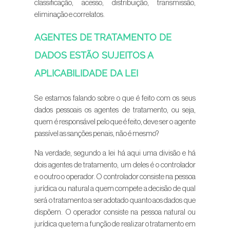
classificação, acesso, distribuição, transmissão,
eliminação e correlatos.
AGENTES DE TRATAMENTO DE
DADOS ESTÃO SUJEITOS A
APLICABILIDADE DA LEI
Se estamos falando sobre o que é feito com os seus
dados pessoais os agentes de tratamento, ou seja,
quem é responsável pelo que é feito, deve ser o agente
passível as sanções penais, não é mesmo?
Na verdade, segundo a lei há aqui uma divisão e há
dois agentes de tratamento, um deles é o controlador
e o outro o operador. O controlador consiste na pessoa
jurídica ou natural a quem compete a decisão de qual
será o tratamento a ser adotado quanto aos dados que
dispõem. O operador consiste na pessoa natural ou
jurídica que tem a função de realizar o tratamento em