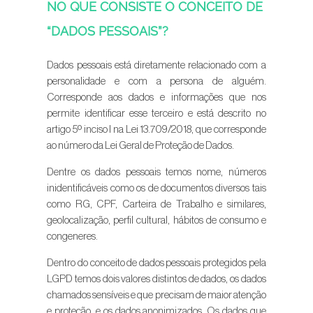
NO QUE CONSISTE O CONCEITO DE
“DADOS PESSOAIS”?
Dados pessoais está diretamente relacionado com a
personalidade e com a persona de alguém.
Corresponde aos dados e informações que nos
permite identificar esse terceiro e está descrito no
artigo 5º inciso I na Lei 13.709/2018, que corresponde
ao número da Lei Geral de Proteção de Dados.
Dentre os dados pessoais temos nome, números
inidentificáveis como os de documentos diversos tais
como RG, CPF, Carteira de Trabalho e similares,
geolocalização, perfil cultural, hábitos de consumo e
congeneres.
Dentro do conceito de dados pessoais protegidos pela
LGPD temos dois valores distintos de dados, os dados
chamados sensíveis e que precisam de maior atenção
e proteção, e os dados anonimizados. Os dados que