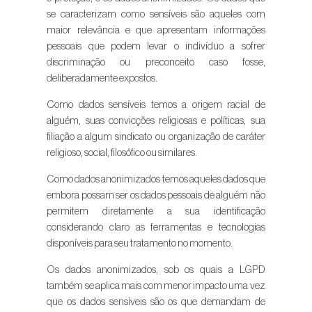
se caracterizam como sensíveis são aqueles com
maior relevância e que apresentam informações
pessoais que podem levar o indivíduo a sofrer
discriminação ou preconceito caso fosse,
deliberadamente expostos.
Como dados sensíveis temos a origem racial de
alguém, suas convicções religiosas e políticas, sua
filiação a algum sindicato ou organização de caráter
religioso, social, filosófico ou similares.
Como dados anonimizados temos aqueles dados que
embora possam ser os dados pessoais de alguém não
permitem diretamente a sua identificação
considerando claro as ferramentas e tecnologias
disponíveis para seu tratamento no momento.
Os dados anonimizados, sob os quais a LGPD
também se aplica mais com menor impacto uma vez
que os dados sensíveis são os que demandam de