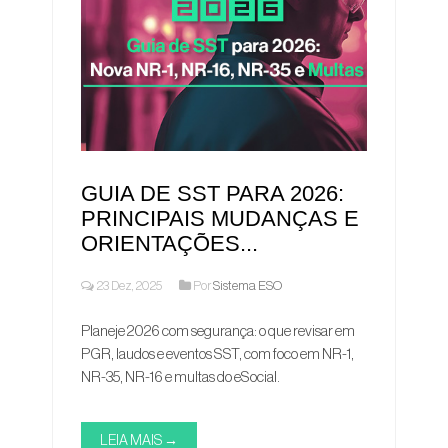
GUIA DE SST PARA 2026:
PRINCIPAIS MUDANÇAS E
ORIENTAÇÕES...
23 Dez, 2025
Por
Sistema ESO
Planeje 2026 com segurança: o que revisar em
PGR, laudos e eventos SST, com foco em NR-1,
NR-35, NR-16 e multas do eSocial.
LEIA MAIS →