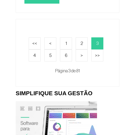
<<
<
1
2
3
4
5
6
>
>>
Página 3 de 81
SIMPLIFIQUE SUA GESTÃO