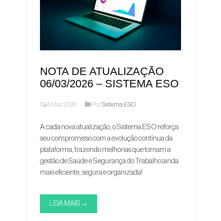
NOTA DE ATUALIZAÇÃO
06/03/2026 – SISTEMA ESO
6 Mar, 2026
Por
Sistema ESO
A cada nova atualização, o Sistema ESO reforça
seu compromisso com a evolução contínua da
plataforma, trazendo melhorias que tornam a
gestão de Saúde e Segurança do Trabalho ainda
mais eficiente, segura e organizada!
LEIA MAIS →