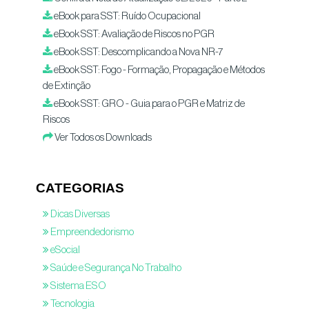
eBook para SST: Ruído Ocupacional
eBook SST: Avaliação de Riscos no PGR
eBook SST: Descomplicando a Nova NR-7
eBook SST: Fogo - Formação, Propagação e Métodos
de Extinção
eBook SST: GRO - Guia para o PGR e Matriz de
Riscos
Ver Todos os Downloads
CATEGORIAS
Dicas Diversas
Empreendedorismo
eSocial
Saúde e Segurança No Trabalho
Sistema ESO
Tecnologia