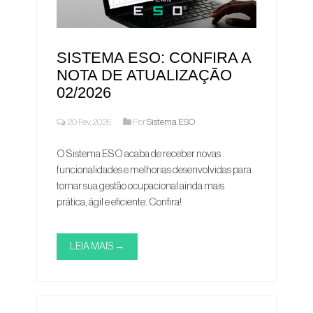
SISTEMA ESO: CONFIRA A
NOTA DE ATUALIZAÇÃO
02/2026
20 Fev, 2026
Por
Sistema ESO
O Sistema ESO acaba de receber novas
funcionalidades e melhorias desenvolvidas para
tornar sua gestão ocupacional ainda mais
prática, ágil e eficiente. Confira!
LEIA MAIS →