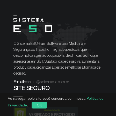
O Sistema ESO é um Software para Medicina e
Segurança do Trabalho integrado ao eSocial que
descomplica a gestão ocupacional de clínicas, técnicos e
assessorias em SST. Sua facilidade de uso vai aumentar a
produtividade, organizar a gestão e melhorar a tomada de
decisão.
E-mail:
contato@sistemaeso.com.br
SITE SEGURO
Ao navegar pelo site você concorda com nossa
Política de
Privacidade
.
OK